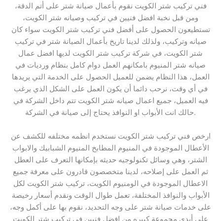
فني تركيب شتر الكويت نقوم بأعمال صيانة شتر على أتم الدقة،
ومن قبل نخبة افضل فنيين في تركيب وصيانه شتر الكويت،
تستطيعون الحصول على أفضل فني تركيب شتر الكويت سواء كان
صيانه وتركيب، ولذلك لدينا تاريخ بأعمال الصيانة شتر في تركيب
شتر الكويت، في شركة تركيب شتر الكويت لديها افضل عمال
صيانه شتر المنيوم بامكانهم العمل دوام كامل بنظام ورديات في
العمل، هذا النظام يضمن للعميل الحصول على الخدمة التي يريدها
في أي وقت، نرحب دائما أن يكون العمل على الشكل الذي يرغب
فيه العميل، جميع اعمال صيانه شتر الكويت تتم داخل الشركة في
حالك انت الأبواب او النوافذ يحتاج إلى صيانة في الشركة.
ارخص فني تركيب شتر الكويت نستخدم انظمه مختلفه للكشف عن
الأعطال الموجودة في المنيوم المطابخ المنيوم الشبابيك والابواب
الشتر، وهي وسائل تكنولوجيه حديثه بإمكانها التعرف على العطل
ثم العمل على إصلاحه، لدينا متخصصون قادرون على معرفة جميع
الاعطال الموجودة في الومنيوم الكويت، تركيب شتر الكويت لكل
الأبواب والنوافذ المختلفة، تعمل طوال الوقت ونقدم أسعار رخيصة
على خدمات صيانة شتر على وجه التحديد، نقوم بها على أكمل وجه،
على أيدي مجموعة كبيره من افضل فنيين في تركيب شتر الكويت