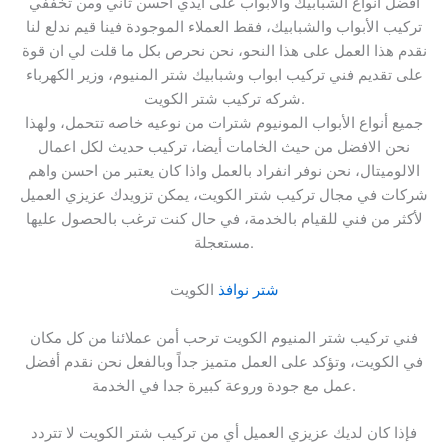
افضل انواع الشبابيك والأبواب على ايدي احسن ثاني ومن تخففي
تركيب الأبواب والشبابيك، فقط العملاء الموجودة فينا قيم ندلع لنا
نقدم هذا العمل على هذا النحو، نحن نحرص بكل ما قلت لي ان قوة
على تقديم فني تركيب ابواب وشبابيك شتر المنيوم، وزير الكهرباء
شركه تركيب شتر الكويت.
جميع أنواع الأبواب المونيوم شترات من نوعيه خاصه تتحمل، ولهذا
نحن الافضل من حيث الخامات أيضا، تركيب حديث لكل اعمال
الالوميتال، نحن نوفر انفراد بالعمل واذا كان يعتبر من احسن واهم
شركات في مجال تركيب شتر الكويت، يمكن تزويدك عزيزي العميل
لأكثر من فني للقيام بالخدمة، في حال كنت ترغب بالحصول عليها
مستعجلة.
شتر نوافذ
الكويت
فني تركيب شتر المنيوم الكويت ترحب أمن عملائنا من كل مكان
في الكويت، وتؤكد على العمل متميز جداً وبالفعل نحن نقدم أفضل
عمل مع جودة وروعة كبيرة جدا في الخدمة.
فإذا كان لديك عزيزي العميل أي من تركيب شتر الكويت لا تتردد