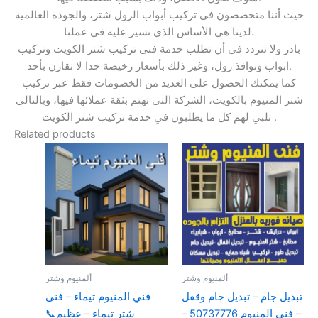
حيث أننا متخصصون في تركيب أبواب الرول شتر، والجودة العالمية
لدينا هي الأساس الذي نسير عليه في عملنا.
بادر ولا تتردد في أن تطلب خدمة فنى تركيب شتر الكويت وتركيب
ابواب ونوافذ رول، وغير ذلك بأسعار رخيصة جدا لا تقارن بأحد.
كما يمكنك الحصول على العديد من الخصومات فقط عبر تركيب
شتر المنيوم بالكويت، الشركة التي تهتم بثقة عملائها فيها، وبالتالي
تلبي لهم كل ما يطلبون في خدمة تركيب شتر الكويت .
Related products
ألمنيوم وشتر
ألمنيوم وشتر
تبديل جام – تبديل جام وقفل
فني المنيوم تيماء – فنى
– فني المنيوم 50737776 –
شتر تيماء – عظيم📞