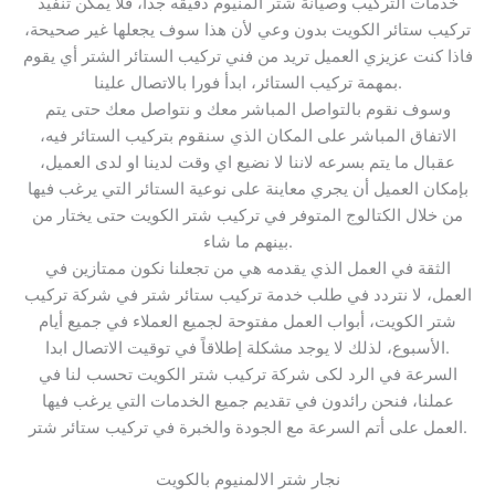
خدمات التركيب وصيانة شتر المنيوم دقيقه جدا، فلا يمكن تنفيذ
تركيب ستائر الكويت بدون وعي لأن هذا سوف يجعلها غير صحيحة،
فاذا كنت عزيزي العميل تريد من فني تركيب الستائر الشتر أي يقوم
بمهمة تركيب الستائر، ابدأ فورا بالاتصال علينا.
‏وسوف نقوم بالتواصل المباشر معك و نتواصل معك حتى يتم
الاتفاق المباشر على المكان الذي سنقوم بتركيب الستائر فيه،
عقبال ما يتم بسرعه لاننا لا نضيع اي وقت لدينا او لدى العميل،
بإمكان العميل أن يجري معاينة على نوعية الستائر التي يرغب فيها
من خلال الكتالوج المتوفر في تركيب شتر الكويت حتى يختار من
بينهم ما شاء.
‏الثقة في العمل الذي يقدمه هي من تجعلنا نكون ممتازين في
العمل، لا نتردد في طلب خدمة تركيب ستائر شتر في شركة تركيب
شتر الكويت، أبواب العمل مفتوحة لجميع العملاء في جميع أيام
الأسبوع، لذلك لا يوجد مشكلة إطلاقاً في توقيت الاتصال ابدا.
‏السرعة في الرد لكى شركة تركيب شتر الكويت تحسب لنا في
عملنا، فنحن رائدون في تقديم جميع الخدمات التي يرغب فيها
العمل على أتم السرعة مع الجودة والخبرة في تركيب ستائر شتر.
نجار شتر الالمنيوم بالكويت