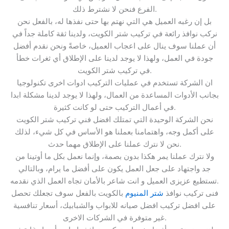
الفرع فنحن لا نشترط ذلك.
بل إن رغبه العميل هي التي نهتم بها حتى نفذها له، بالفعل نحن
نركب نوافذ رائعة في تركيب شتر الكويت، ولدينا ثقة كاملة جداً في
أن عملنا سوف ينال على اعجاب العميل، خاصةً ونحن نقدم أفضل
جودة في العمل، ولهذا لا يوجد لدينا على الإطلاق أي ثغرات خطأ
في تركيب شتر الكويت.
ان الشركة تستخدم في عمليات التركيب ادوات اخرى تكنولوجيا
بجانب الأدوات المساعدة من العمال، ولهذا لا يوجد لدينا مشكلة ابدا
في أعمال التركيب حتى لو كانت كثيرة.
نحن الشركة الوحيدة التي تمتلك افضل فني تركيب شتر الكويت
على أكمل وجه، واهتمامنا بعملنا هو الأساس في كل شيء، لذلك
نحن لا نترك عملنا على الإطلاق مهما حدث.
ولا نترك عملنا يمر هكذا بدون بصمة، وإنما نعمل بكل ما أوتينا من
جد واجتهاد على جعل العمل يكون على أفضل ما يرام، وبالتالي
تستطيع عزيزى العميل و انت شاعر بالأمان تجاه العمل الذي نقدمه.
فنى تركيب نوافذ
شتر المنيوم
بالكويت بالفعل سوف تجعلك تحصل
على افضل تركيب افضل صيانه للابواب والشبابيك، أسعار تنافسية
غير متوفرة في الشركات الاخرى.