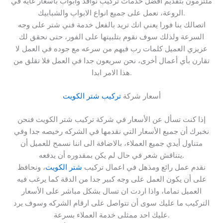
ملتزمون بتقديم أفضل خدمات تركيب نوافذ وابواب بأسعار غاية في
الروعة، نعمل على جميع انواع الابواب والشبابيك.
اتصالك بنا فورا يعني انك تريد بالفعل خدمة فني شتر على وجه
السرعة ولذلك سوف نقوم بتلبيتها على الفور، حتى نحقق لك
عزيزي العميل كلمات رب فيهم من سرعه مع جوده في العمل لا
تقارن بأي أعمال أخرى، نحن سريعون جدا في العمل فلا تقلق من
هذا الامر ابدا.
أسعار شركة
تركيب شتر الكويت
إذا كنت تسأل عن الأسعار في شركة تركيب شتر الكويت فنحن
نخبرك أن جميع الأسعار التي نقدمها في الشركه رخيصه جدا وفي
متناول أيدي جميع العملاء، بالاضافة الى اننا نسمح للعميل أن
يتناقش شعر في حال لم يكن بمقدوره أن يدفعه.
نقدم عمل رائع ومذهل في اعمال تركيب
شتر الكويت
، ونحافظ
على أن يكون العمل على وجه كبير جدا من الدقة كما يرغب فيه
العميل تماما، واذا اردت ان تسال بشكل مباشر على الأسعار
التركيب ما عليك سوى أن تتواصل على ارقام الشركه وسوف يرد
عليك احد ممثلى خدمة العملاء بسرعة.