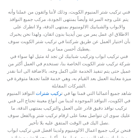
فني تركيب شتر المنيوم الكويت، وذلك لأننا واثقون من عملنا وأنه
يتم على وجه السرعة وأيضاً بمنتهى الجودة، مركب جميع النوافذ
والابواب والشبابيك الالومنيوم بمنتهى الدقة، ولا انطرك على
الاطلاق اي عمل يمر من بين أيدينا بدون اتقان، ولهذا نحن يخبرك
بأن اختيار العمل عن طريق شركتنا في تركيب شتر الكويت سوف
يعطيك أحسن مما تريد.
فني تركيب ابواب وتركيب شبابيك لن تجد لة مثيل لها سواء في
شركة تركيب شتر الكويت الخاصة بنا، تستخدم في العمل أكثر من
عميل حتى يتم تنفيذ الخدمة على اكمل وجه، بالاضافة الى اننا نقدر
ميزة معاينة العمل بعد القيام به، وهي خدمة قلما تجدها متوفرة في
الشركات المقابلة.
شاهد جميع أعمالنا التي قمنا بها في ت
ركيب شترات
النوافذ المنيوم
في الكويت، النوافذ الموجوده لدينا من أنواع معينة تحتاج الى فني
تركيب نوافذ دقيق قادر على العمل والتركيب بمنتهى الدقة، ما
عليك سوى ان تتواصل معنا على ارقام تركيب شتر وبالفعل سوف
نصل اليك فى الوقت المتفق عليه بلا تأخير.
فنحن نركب جميع اعمال الالومنيوم ولدينا افضل فني تركيب ابواب
و شبابيك ونوافذ الومنيوم، عمل على أكمل وجه لا تشوبه شائبة