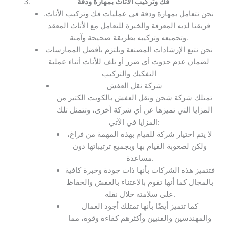
فك وتركيب الأثاث بمهارة ودقة
نحن نتعامل بمهارة ودقة في عمليات فك وتركيب الأثاث.
فريقنا لديه المعرفة والخبرة للتعامل مع الأثاث المعقد
وتجميعه وتركيبه بطريقة صحيحة وآمنة.
نحن نتبع الإرشادات المصنعة ونلتزم بأفضل الممارسات
لضمان عدم حدوث أي ضرر أو تلف للأثاث أثناء عملية
التفكيك والتركيب
شركة نقل العفش
تمتلك شركة شحن ونقل العفش بالكويت الكثير من
المزايا التي تميزها عن أي شركة أخرى، وتتمثل تلك
المزايا في الآتي:
لا يتم اختيار شركة للقيام بهذه المهمة من فراغ،
ولكن لصعوبة القيام بها وبجميع ترتيباتها دون
مساعدة.
فتتميز هذه الشركات بأنها ذات جودة وخبرة كافية
بالمجال كما أنها تقوم بالاعتناء بالعفش والحفاظ
على سلامته خلال نقله.
كما تتميز أيضًا بأنها تمتلك أجود العمال
والمهندسين والفنيين وأكثرهم كفاءة وقوة، مما