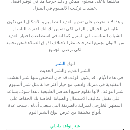
مختلفة بأعلى مستوى ممكن و ذلك حرصا منا في توفير افضل
عمليات تركيب الالمنيوم في المنزل.
و هذا لاننا نحرص على تقديم العديد التصاميم و الأشكال التي تكون
غاية في الجمال و الرقي لكي تضمن لك انك اخترت الباب او
الشباك المناسب في المنزل كما انه في استطاعتك اختيار العديد
من الالوان بجميع التدرجات نظرا لاختلاف اذواق العملاء فنحن نجتهد
لكي نرضي الجميع
انواع
الشتر
الشتر القديم والشتر الحديث
في هذه الأيام ، قد يكون الوقت قد حان للتخلص منها شتر الخشب
التقليدية في منزلك واذهب مع خيار أكثر حداثة مثل شتر ألمنيوم
شتر النوافذ ، لأنها تقاوم جميع العناصر الطبيعية . هذا سوف يساعد
على تقليل تكاليف الاستبدال والصيانة الخاصة بك الحفاظ على
المظهر الخارجي لمنزلك بالطريقة التي ينبغي. أدناه ، ستجد عدة
أنواع مختلفة من عرض انواع الشتر اليوم.
شتر نوافذ داخلي