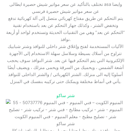
تختلف بالتأكيد عن سعر مواتير شيش حصيرة ايطالى asa وايضا
عن سعر مواتير شيش حصيرة فرنسي
يتم التحكم عن طريق مفتاح كهربائي متصل إلى آلة كهربائية تدفع
وتخفض الشتر ، وكذلك جهاز التحكم عن بعد باستخدام تقنية
“التحكم عن بعد” وهي من التقنيات الحديثة وتستخدم لواحد أو أربعة
نوافذ.
الآليات المستخدمة لفتح وإغلاق شتر داخلى للنوافذ وشتر شبابيك
تتراوح من أسلاك بسيطة وسلاسل سهلة الاستخدام إلى الأجهزة
الإلكترونية التي يتم التحكم فيها عن بعد. شتر النوافذ سوف يحجب
أشعة الشمس ، ويحميك من السرقة ويحمى منزلك ، ويضيف أيضًا
أسلوبًا إليه الى منزلك. الشتر الكهربائى / والشتر الداخلى للنوافذ
يأتي في أنماط مختلفة ويمكنك حتى تركيبه بنفسك في المنزل.
شتر ساكو
شتر ساكو
يعطى نافذة بيتك منظرا جذابا وجميل مع تظليل النوافذ باشكال