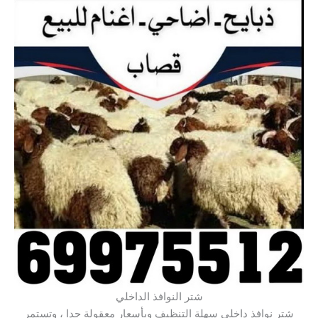
شتر النوافذ الداخلي
شتر نوافذ داخلي سهلة التنظيف وبأسعار معقولة جدا ، وتستمر