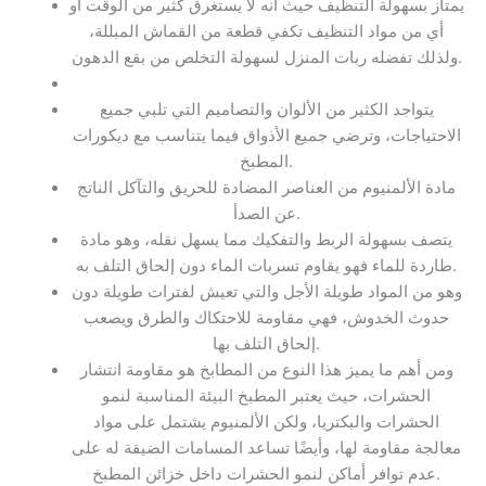
يمتاز بسهولة التنظيف حيث انه لا يستغرق كثير من الوقت أو
أي من مواد التنظيف تكفي قطعة من القماش المبللة،
ولذلك تفضله ربات المنزل لسهولة التخلص من بقع الدهون.
يتواجد الكثير من الألوان والتصاميم التي تلبي جميع
الاحتياجات، وترضي جميع الأذواق فيما يتناسب مع ديكورات
المطبخ.
مادة الألمنيوم من العناصر المضادة للحريق والتآكل الناتج
عن الصدأ.
يتصف بسهولة الربط والتفكيك مما يسهل نقله، وهو مادة
طاردة للماء فهو يقاوم تسربات الماء دون إلحاق التلف به.
وهو من المواد طويلة الأجل والتي تعيش لفترات طويلة دون
حدوث الخدوش، فهي مقاومة للاحتكاك والطرق ويصعب
إلحاق التلف بها.
ومن أهم ما يميز هذا النوع من المطابخ هو مقاومة انتشار
الحشرات، حيث يعتبر المطبخ البيئة المناسبة لنمو
الحشرات والبكتريا، ولكن الألمنيوم يشتمل على مواد
معالجة مقاومة لها، وأيضًا تساعد المسامات الضيقة له على
عدم توافر أماكن لنمو الحشرات داخل خزائن المطبخ.