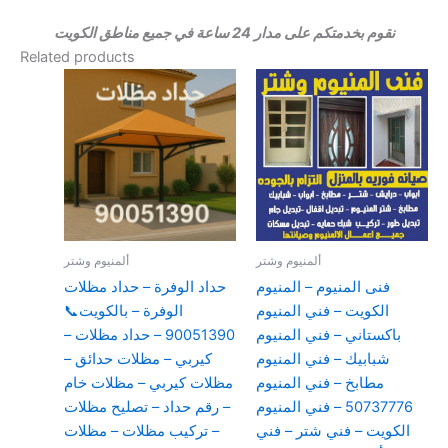
نقوم بخدمتكم على مدار 24 ساعة في جميع مناطق الكويت
Related products
ألمنيوم وشتر
ألمنيوم وشتر
فنى المنيوم – المنيوم
حداد الوفرة – حداد مظلات
الكويت – فني المنيوم
الوفرة – بالكويت📞
باكستاني – فني المنيوم
90051390 – حداد مظلات –
شبابيك – فني المنيوم
كيربي – مظلات حدائق –
مطابخ – فني المنيوم
مظلات كيربي – مظلات خام
50737776 – فني المنيوم
– رقم حداد – تصليح مظلات
الكويت – فني شتر – فني
– تركيب مظلات – مظلات