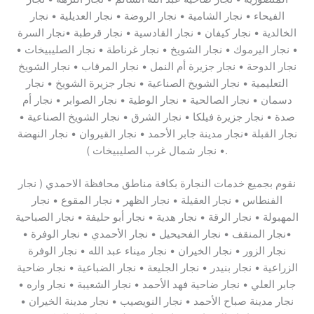
الفيحاء • نجار الشامية • نجار الروضة • نجار العديلية • نجار
الخالدية • نجار كيفان • نجار القادسية • نجار قرطبة •نجار السرة
• نجار اليرموك • نجار الشويخ • نجار غرناطة • نجار الصليبيخات •
نجار الدوحة • نجار جزيرة أم النمل • نجار المرقاب • نجار الشويخ
التعليمية • نجار الشويخ الصناعية • نجار جزيرة الشويخ • نجار
دسمان • نجار الصالحية • نجار الوطية • نجار الصوابر • نجار أم
صدة • نجار جزيرة فيلكا • نجار الشرق • نجار الشويخ الصناعية •
نجار القبلة •نجار مدينة جابر الأحمد • نجار القيروان • نجار النهضة
• نجار شمال غرب الصليبيخات ).
نقوم بجميع خدمات النجارة بكافة مناطق محافظة الاحمدي ( نجار
الفنطاس • نجار العقيلة • نجار الظهر • نجار المقوع • نجار
المهبولة • نجار الرقة • نجار هدية • نجار أبو حليفة • نجار الصباحية
•نجار المنقف • نجار الفحيحيل • نجار الأحمدي • نجار الوفرة •
نجار الزور • نجار الخيران • نجار ميناء عبد الله • نجار الوفرة
الزراعية • نجار بنيدر • نجار الجليعة • نجار الضباعية • نجار ضاحية
جابر العلي • نجار ضاحية فهد الأحمد • نجار الشعيبة • نجار واره •
نجار مدينة صباح الأحمد • نجار النويصيب • نجار مدينة الخيران •