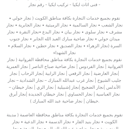
نقوم بجميع خدمات النجارة بكافة مناطق الكويت ( نجار حولي •
نجار الشعب • نجار السالمية • نجار الرميثية • نجار الجابرية • نجار
مشرف • نجار سلوى • نجار بيان • نجار البدع •نجار النقرة • نجار
ميدان حولي • نجار ضاحية مبارك العبد الله الجابر • نجار جنوب
السرة (نجار الزهراء • نجار الصديق • نجار حطين • نجار السلام •
نجار الشهداء
نقوم بجميع خدمات النجارة بكافة مناطق محافظة الفروانية ( نجار
الفروانية | نجار الفردوس | نجار ضاحية صباح الناصر | نجار العمرية
|نجار العارضية | نجار الرقعي | نجار الرابية |نجار الرحاب | نجار
جليب الشيوخ | نجار غرب عبدالله المبارك – نجار الشدادية – نجار
الأندلس |نجار الضجيج |نجار إشبيلية | نجار الري | نجار خيطان –
نجار العباسية | نجار الحساوي | نجار خيطان الجديدة |نجار أبرق
خيطان | نجار ضاحية عبد الله المبارك ).
نقوم بجميع خدمات النجارة بكافة مناطق محافظة العاصمة ( مدينة
الكويت • نجار بنيد القار • نجار الدسمة • نجار الدعية • نجار
المنصورية • نجار ضاحية عبد الله السالم • نجار النزهة • نجار