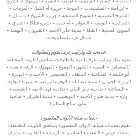
الخالدية • كيفان • القادسية • قرطبة • السرة • اليرموك • الشويخ
• غرناطة • الصليبيخات • الدوحة • جزيرة أم النمل • المرقاب •
الشويخ التعليمية • الشويخ الصناعية • جزيرة الشويخ • دسمان •
الصالحية • الوطية • الصوابر • أم صدة • جزيرة فيلكا • الشرق •
الشويخ الصحية • القبلة • مدينة جابر الأحمد • القيروان • النهضة •
شمال غرب الصليبيخات
خدمات فك وتركيب غرف النوم والطاولات
نقوم بفك وتركيب غرف النوم والطاولات بمناطق الكويت المختلفة
( الفنطاس • العقيلة • الظهر • المقوع • المهبولة • الرقة • هدية •
أبو حليفة • الصباحية • المنقف • الفحيحيل • الأحمدي • الوفرة •
الزور • الخيران • ميناء عبد الله • الوفرة الزراعية • بنيدر • الجليعة
• الضباعية • ضاحية جابر العلي • ضاحية فهد الأحمد • الشعيبة •
واره • مدينة صباح الأحمد • النويصيب • مدينة الخيران • ضاحية
علي صباح السالم ).
خدمات صيانة الأبواب المكسورة
نقوم بخدمات صيانة الابواب المكسورة بمناطق الكويت المختلفة (
منطقة حولي • الشعب • السالمية • الرميثية • الجابرية • مشرف