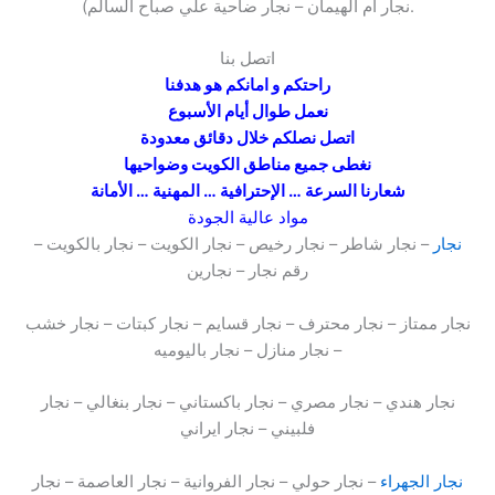
نجار ام الهيمان – نجار ضاحية علي صباح السالم).
اتصل بنا
راحتكم و امانكم هو هدفنا
نعمل طوال أيام الأسبوع
اتصل نصلكم خلال دقائق معدودة
نغطى جميع مناطق الكويت وضواحيها
شعارنا السرعة … الإحترافية … المهنية … الأمانة
مواد عالية الجودة
نجار
– نجار شاطر – نجار رخيص – نجار الكويت – نجار بالكويت –
رقم نجار – نجارين
نجار ممتاز – نجار محترف – نجار قسايم – نجار كبتات – نجار خشب
– نجار منازل – نجار باليوميه
نجار هندي – نجار مصري – نجار باكستاني – نجار بنغالي – نجار
فلبيني – نجار ايراني
نجار الجهراء
– نجار حولي – نجار الفروانية – نجار العاصمة – نجار