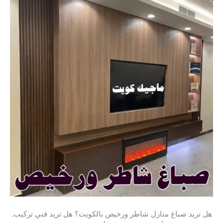
.هل تريد صباغ منازل شاطر ورخيص بالكويت؟ هل تريد فني تركيب