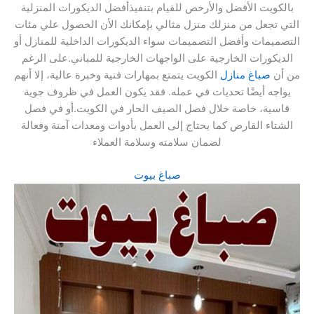
بالكويت الأفضل والأرخص للقيام بتنفيذأفضل الديكورات المنزلية
التي تجعل من منزلك منزل مثالي بإمكانك الأن الحصول علي مئات
التصميمات وأفضل التصميمات سواء الديكورات الداخلية للمنازل أو
الديكورات الخارجية على الواجهات الخارجية للمباني.على الرغم
من أن
صباغ منازل
الكويت يتمتع بمهارات فنية وخبرة عالية، إلا أنهم
يواجه أيضًا تحديات في عمله. فقد يكون العمل في ظروف جوية
قاسية، خاصة خلال فصل الصيف الحار في الكويت.أو في فصل
الشتاء القارص كما يحتاج إلى العمل بأدوات ومعدات آمنة وفعالة
لضمان سلامته وسلامة العملاء
صباغ بيوت