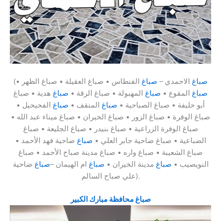
صباغ
الاحمدي –
صباغ
الفنطاس • صباغ العقيلة • صباغ الظهر •
(
صباغ
المقوع •
صباغ
المهبولة • صباغ الرقة •
صباغ
هدية • صباغ
أبو حليفة • صباغ الصباحية •
صباغ
المنقف •
صباغ
الفحيحيل •
صباغ الوفرة • صباغ الزور • صباغ الخيران • صباغ ميناء عبد الله •
صباغ الوفرة الزراعية • صباغ بنيدر • صباغ الجليعة • صباغ
الضباعية • صباغ ضاحية جابر العلي •
صباغ
ضاحية فهد الأحمد •
صباغ الشعيبة • صباغ واره • صباغ مدينة صباح الأحمد • صباغ
النويصيب •
صباغ
مدينة الخيران •
صباغ
ام الهيمان –
صباغ
ضاحية
علي صباح السالم).
صباغ محافظة مبارك الكبير