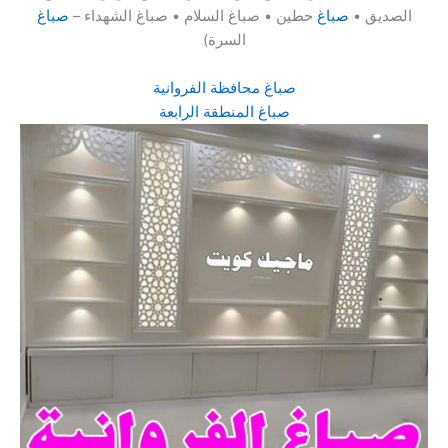
الصديق •
صباغ
حطين • صباغ السلام • صباغ الشهداء –
صباغ
السرة)
صباغ محافظة الفروانية
صباغ المنطقة الرابعة