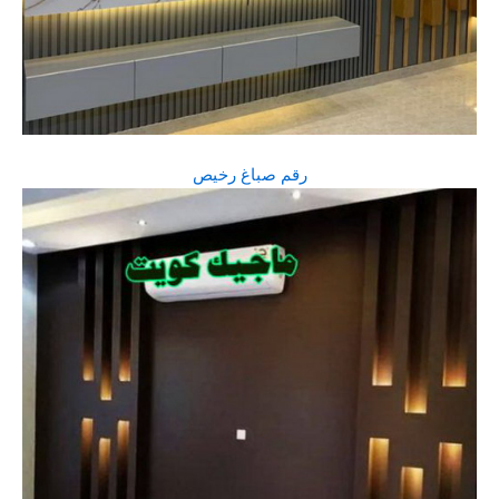
رقم صباغ رخيص