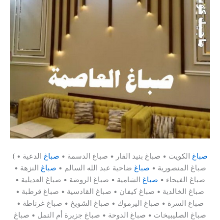
صباغ
الكويت • صباغ بنيد القار • صباغ الدسمة •
صباغ
الدعية •
(
صباغ المنصورية •
صباغ
ضاحية عبد الله السالم •
صباغ
النزهة •
صباغ الفيحاء •
صباغ
الشامية • صباغ الروضة • صباغ العديلية •
صباغ الخالدية • صباغ كيفان • صباغ القادسية • صباغ قرطبة •
صباغ السرة • صباغ اليرموك • صباغ الشويخ • صباغ غرناطة •
صباغ الصليبيخات • صباغ الدوحة • صباغ جزيرة أم النمل • صباغ