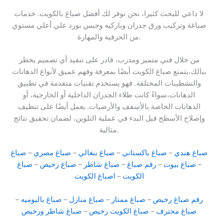
لا داعي للبحث كثيرا، نحن نوفر لك أفضل صباغ بالكويت. خدمات
صباغة وتركيب ورق جدران وباركيه وجبس بورد علي أعلي مستوي
من الحرفية والمهارة.
من خلال فني متميز ومدرب، قادر على تنفيذ أي تصميم يخطر
ببالك،يتمتع صباغ الكويت أيضًا بمعرفة وفهم عميق لأنواع الدهانات
والتشطيبات المختلفة. فهو يستخدم تقنيات متقدمة في تطبيق
الدهانات،سواءً كانت طلاء الجدران الداخلية أو الخارجية، أو
الدهانات الخاصة بالأسقف والأرضيات. يعمل أيضًا على تنظيف
وإصلاح الأسطح قبل البدء في عملية التلوين، لضمان تحقيق نتائج
مثالية.
صباغ هندي
–
صباغ باكستاني
–
صباغ بنغالي
–
صباغ مصري
–
صباغ
–
صباغ بيوت
–
رقم صباغ
–
صباغ شاطر
–
صباغ رخيص
–
صباغ
الكويت
–
اصباغ الكويت
رقم صباغ رخيص
–
صباغ ممتاز
–
صباغ منازل
–
صباغ باليوميه
–
صباغ محترف
–
صباغ الكويت رخيص
–
صباغ شاطر ورخيص