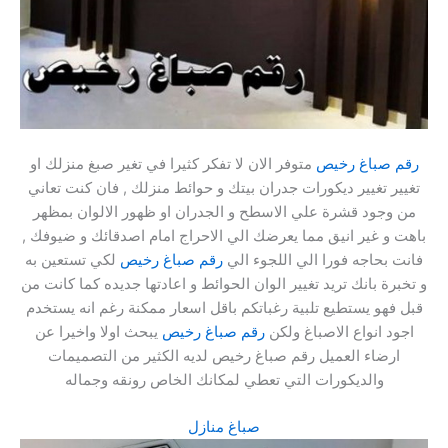
رقم صباغ رخيص
متوفر الان لا تفكر كثيرا في تغير صبغ منزلك او
تغيير تغيير ديكورات جدران بيتك و حوائط منزلك , فان كنت تعاني
من وجود قشرة علي الاسطح و الجدران او ظهور الالوان بمظهر
باهت و غير انيق مما يعرضك الي الاحراج امام اصدقائك و ضيوفك ,
فانت بحاجه فورا الي اللجوء الي
رقم صباغ رخيص
لكي تستعين به
و تخبرة بانك تريد تغيير الوان الحوائط و اعادتها جديده كما كانت من
قبل فهو يستطيع تلبية رغباتكم باقل اسعار ممكنة رغم انه يستخدم
اجود انواع الاصباغ ولكن
رقم صباغ رخيص
يبحث اولا واخيرا عن
ارضاء العميل رقم صباغ رخيص لديه الكثير من التصميمات
والديكورات التي تعطي لمكانك الخاص رونقه وجماله
صباغ منازل