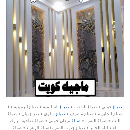
صباغ
حولي • صباغ الشعب •
صباغ
السالمية • صباغ الرميثية •
(
صباغ الجابرية • صباغ مشرف •
صباغ
سلوى • صباغ بيان • صباغ
البدع • صباغ النقرة •
صباغ
ميدان حولي • صباغ ضاحية مبارك
العبد الله الجابر • صباغ جنوب السرة (صباغ الزهراء • صباغ