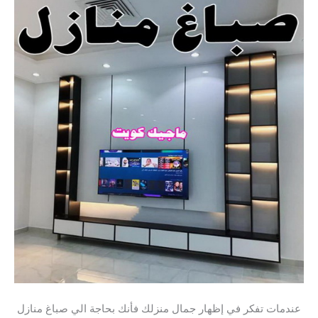
عندمات تفكر في إظهار جمال منزلك فأنك بحاجة الي صباغ منازل