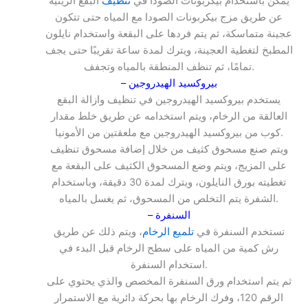
يمكن باستخدام بيكربونات الصودا في
تنظيف
البقع الزيتية
عن طريق مزج بيكربونات الصودا مع المياه حتى تتكون
عجينة متماسكة، ثم يتم فردها على البقعة واستخدام نايلون
المطبخ لتغطية العجينة، ويترك لمدة ساعة تقريبًا حتى يجف
تمامًا، ثم تنظف المنطقة بالمياه وتجفف.
– بيروكسيد الهيدروجين
يستخدم بيروكسيد الهيدروجين في تنظيف وازالة البقع
العالقة من الرخام، ويتم استخدامه عن طريق خلط مقدار
كوب من بيروكسيد الهيدروجين مع ملعقتين من الأمونيا.
ويتم صنع مسحوق كثيف من خلال إضافة مسحوق تنظيف
على المزيج، ويتم وضع المسحوق الكثيف على البقعة مع
تغطيته بورق النايلون، ويترك لمدة 30 دقيقة، وباستخدام
الشفرة يتم التخلص من المسحوق، ثم يغسل بالمياه.
– السنفرة
تستخدم السنفرة في
تلميع الرخام
، ويتم ذلك عن طريق
رش كمية من المياه على سطح الرخام قبل البدء في
استخدام السنفرة.
ثم يتم استخدام ورق السنفرة المخصص والذي يحتوي على
الرقم 120، وفرك الرخام بها بحركة دائرية مع الاستمرار