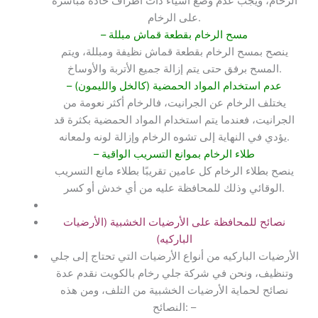
الرخام، ويجب عدم وضع أشياء ذات أطراف حادة مباشرة
على الرخام.
– مسح الرخام بقطعة قماش مبللة
ينصح بمسح الرخام بقطعة قماش نظيفة ومبللة، ويتم
المسح برفق حتى يتم إزالة جميع الأتربة والأوساخ.
– عدم استخدام المواد الحمضية (كالخل والليمون)
يختلف الرخام عن الجرانيت، فالرخام أكثر نعومة من
الجرانيت، فعندما يتم استخدام المواد الحمضية بكثرة قد
يؤدي في النهاية إلى تشوه الرخام وإزالة لونه ولمعانه.
– طلاء الرخام بموانع التسريب الواقية
ينصح بطلاء الرخام كل عامين تقريبًا بطلاء مانع التسريب
الوقائي وذلك للمحافظة عليه من أي خدش أو كسر.
نصائح للمحافظة على الأرضيات الخشبية (الأرضيات
الباركيه)
الأرضيات الباركيه من أنواع الأرضيات التي تحتاج إلى جلي
وتنظيف، ونحن في شركة جلي رخام بالكويت نقدم عدة
نصائح لحماية الأرضيات الخشبية من التلف، ومن هذه
النصائح: –