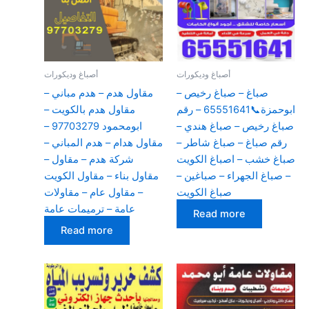
أصباغ وديكورات
أصباغ وديكورات
صباغ – صباغ رخيص –
مقاول هدم – هدم مباني –
ابوحمزة📞65551641 – رقم
مقاول هدم بالكويت –
صباغ رخيص – صباغ هندي –
ابومحمود 97703279 –
رقم صباغ – صباغ شاطر –
مقاول هدام – هدم المباني –
صباغ خشب – اصباغ الكويت
شركة هدم – مقاول –
– صباغ الجهراء – صباغين –
مقاول بناء – مقاول الكويت
صباغ الكويت
– مقاول عام – مقاولات
عامة – ترميمات عامة
Read more
Read more