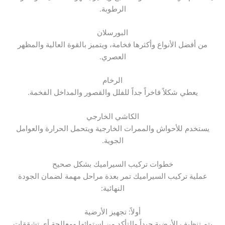
الرطوبة.
البورسلان
من أفضل الأنواع وأكثرها فخامة، ويتميز بالقوة العالية والمظهر
العصري.
الرخام
يعطي شكلاً فاخراً جداً للفلل والقصور والمداخل الفخمة.
الكاشي الخارجي
يستخدم للأحواش والممرات الخارجية ويتحمل الحرارة والعوامل
الجوية.
خطوات تركيب السيراميك بشكل صحيح
عملية تركيب السيراميك تمر بعدة مراحل مهمة لضمان الجودة
النهائية:
أولاً: تجهيز الأرضية
يتم تنظيف الأرضية جيداً والتأكد من استوائها ومعالجة أي تشققات